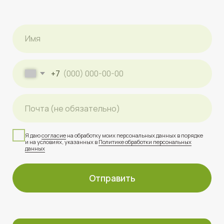
+7 812 644 44 22
Соцсети:
*
@fit.ground
t.me/fitground
vk.com/fitground
Вся представленная на сайте информация носит
исключительно информационный характер и ни при
каких условиях не является публичной офертой,
определяемой положениями ст. 437 ГК РФ.
Уточняйте актуальную информацию в отделе продаж
по телефону
+7 812 644 44 22
ООО «НЕВА-ФИТНЕС»
ИНН: 7 811 766 504
ОГРН: 1 217 800 161 370
Разработка сайта: SP