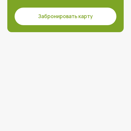
О групповых
программах