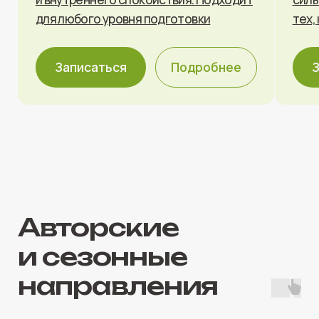
Аэройога
TRX
Йога в полотнах, которая снимает
Функциональные т
нагрузку с позвоночника, развивает
работа с собствен
гибкость и дарит ощущение лёгкости
выносливости и к
Записаться
Подробнее
Записаться