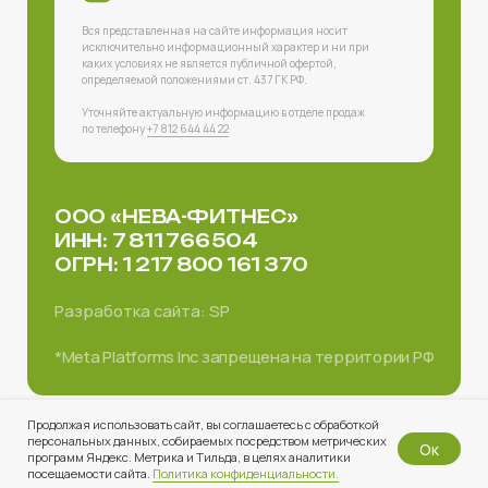
Продолжая использовать сайт, вы соглашаетесь с обработкой
персональных данных, собираемых посредством метрических
Ок
программ Яндекс. Метрика и Тильда, в целях аналитики
Tilda
Made on
«Получи 2 гостевых визита бесплатно»
посещаемости сайта.
Политика конфиденциальности.