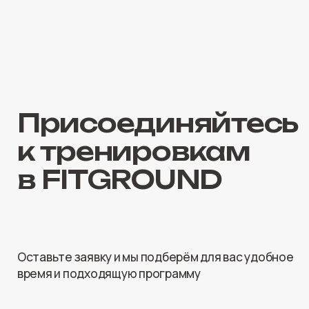
Навигация:
Документы:
Политика
Расписание
конфиденциальности
Направления
Согласие на обработку
О клубе
персональных данных
Тренеры
Оплата и возврат
Новости и акции
Пользовательское
Частые вопросы
соглашение
Контакты
Санкт-Петербург, ул. Седова 11,
ТЦ ЭВРИКА, 2 этаж
Будни: 7:00–23:00
Выходные: 9:00–22:00
Телефон: