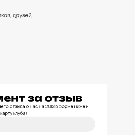
ков, друзей,
ент за отзыв
его отзыва о нас на 2GIS в форме ниже и
карту клуба!