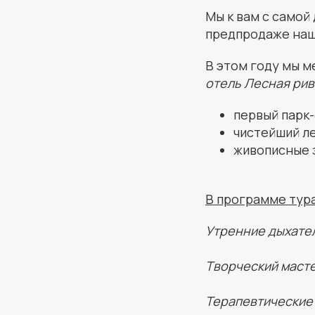
Мы к вам с самой
предпродажe наше
В этом году мы м
отель Лесная рив
первый парк-
чистейший л
живописные 
В программе тура
Утренние дыхате
Творческий масте
Терапевтические 