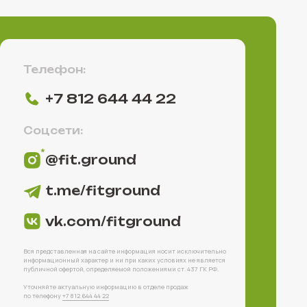
e/fitground
com/fitground
нная на сайте информация носит исключительно
 характер и ни при каких условиях не является
ой, определяемой положениями ст. 437 ГК РФ.
альную информацию в отделе продаж
812 644 44 22