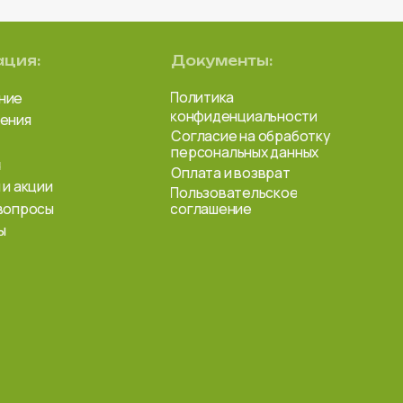
t.m
vk.
Вся представле
информационный
публичной оферт
Уточняйте акту
по телефону
+7 
а: SP