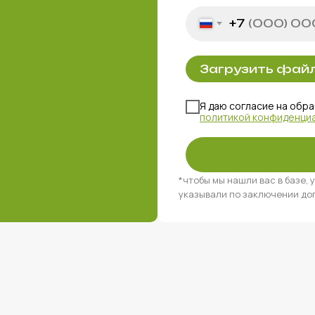
+7
Загрузить фай
Я даю согласие на обра
политикой конфиденци
*чтобы мы нашли вас в базе,
Документы:
указывали по заключении дог
Телефо
Политика
конфиденциальности
+7 
Согласие на обработку
персональных данных
Оплата и возврат
Соцсет
и
Пользовательское
*
ы
соглашение
@fi