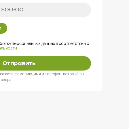
л
ботку персональных данных в соответствии с
альности
Отправить
 укажите фамилию, имя и телефон, который вы
овора.
н:
812 644 44 22
и:
t.ground