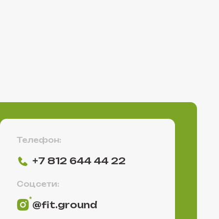
н:
812 644 44 22
и:
t.ground
e/fitground
com/fitground
нная на сайте информация носит исключительно
 характер и ни при каких условиях не является
ой, определяемой положениями ст. 437 ГК РФ.
альную информацию в отделе продаж