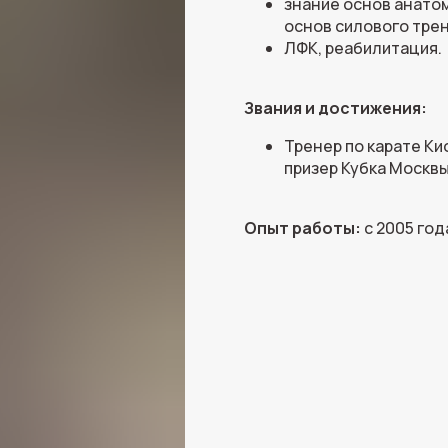
знание основ анатом
основ силового трен
ЛФК, реабилитация.
Звания и достижения:
Тренер по карате Ки
призер Кубка Москв
Опыт работы:
с 2005 год