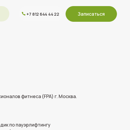
Записаться
 812 644 44 22
оналов фитнеса (FPA) г. Москва.
дик по пауэрлифтингу