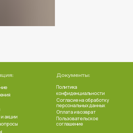
Документы:
Телефо
Политика
конфиденциальности
+7 
Согласие на обработку
персональных данных
Оплата и возврат
Соцсет
и
Пользовательское
*
ы
соглашение
@fi
t.m
vk.
Вся представле
информационный
публичной оферт
Уточняйте акту