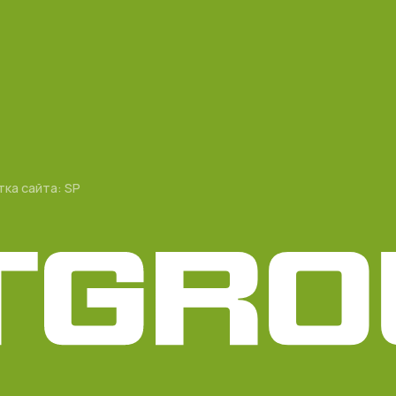
по телефону
+7 
а: SP