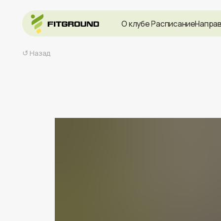
О клубе
Расписание
Направления
↺ Назад